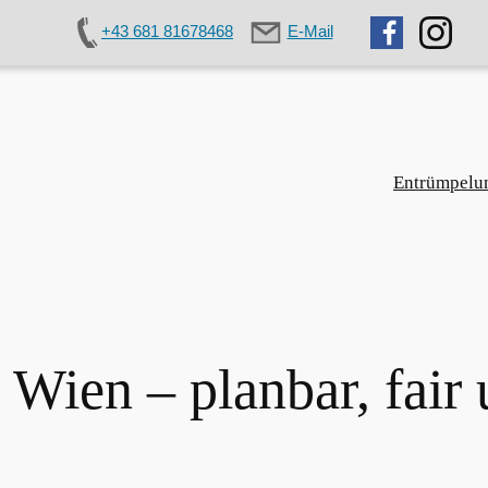
+43 681 81678468
E-Mail
Entrümpelu
Wien – planbar, fair u