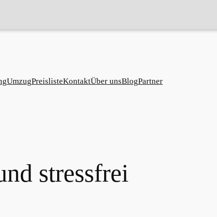
ng
Umzug
Preisliste
Kontakt
Über uns
Blog
Partner
nd stressfrei