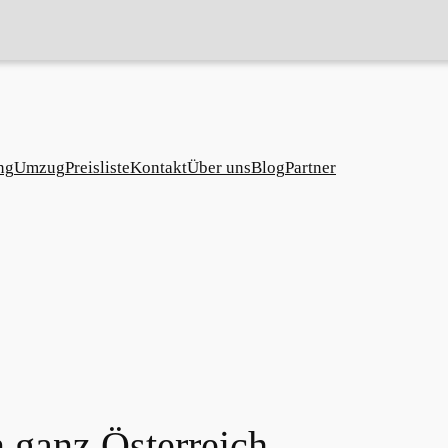
ng
Umzug
Preisliste
Kontakt
Über uns
Blog
Partner
n ganz Österreich