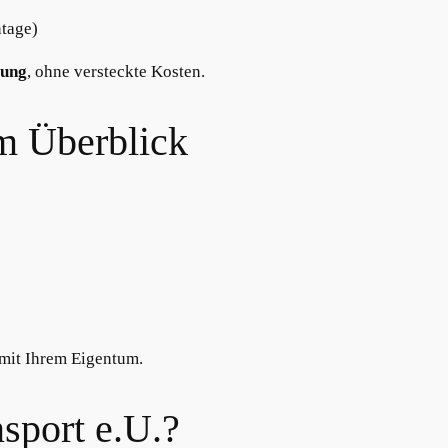
ntage)
zung
, ohne versteckte Kosten.
m Überblick
l mit Ihrem Eigentum.
sport e.U.?