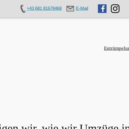
+43 681 81678468
E-Mail
Entrümpelu
igen wir, wie wir Umzüge i