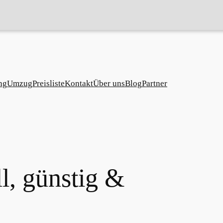
ng
Umzug
Preisliste
Kontakt
Über uns
Blog
Partner
l, günstig &